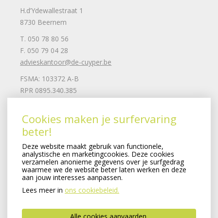
H.d’Ydewallestraat 1
8730 Beernem
T. 050 78 80 56
F. 050 79 04 28
advieskantoor@de-cuyper.be
FSMA: 103372 A-B
RPR 0895.340.385
Mail ons
Cookies maken je surfervaring
beter!
Juridische informatie
Deze website maakt gebruik van functionele,
Privacy clausule
analystische en marketingcookies. Deze cookies
Cookiebeleid
verzamelen anonieme gegevens over je surfgedrag
waarmee we de website beter laten werken en deze
Remuneratiebeleid
aan jouw interesses aanpassen.
SFDR-beleid
Lees meer in
ons cookiebeleid.
Verzekeringsondernemingen
Created by Insucommerce
Alle cookies aanvaarden