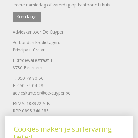
iedere namiddag of zaterdag op kantoor of thuis
Kom langs
Advieskantoor De Cuyper
Verbonden kredietagent
Principaal Crelan
H.d’Ydewallestraat 1
8730 Beernem
T. 050 78 80 56
F. 050 79 04 28
advieskantoor@de-cuyper.be
FSMA: 103372 A-B
RPR 0895.340.385
Mail ons
Cookies maken je surfervaring
beter!