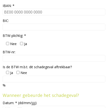
IBAN: *
BIC:
BTW-plichtig: *
Nee
Ja
BTW-nr:
Is de BTW m.b.t. dit schadegeval aftrekbaar?
Ja
Nee
%
Wanneer gebeurde het schadegeval?
Datum: * (dd/mm/jjjj)