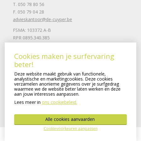
T. 050 78 80 56
F. 050 79 04 28
advieskantoor@de-cuyper.be
FSMA: 103372 A-B
RPR 0895.340.385
Mail ons
Cookies maken je surfervaring
beter!
Juridische informatie
Deze website maakt gebruik van functionele,
Privacy clausule
analystische en marketingcookies. Deze cookies
Cookiebeleid
verzamelen anonieme gegevens over je surfgedrag
waarmee we de website beter laten werken en deze
Remuneratiebeleid
aan jouw interesses aanpassen.
SFDR-beleid
Lees meer in
ons cookiebeleid.
Verzekeringsondernemingen
Created by Insucommerce
Alle cookies aanvaarden
Cookievoorkeuren aanpassen