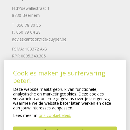
H.d’Ydewallestraat 1
8730 Beernem
T. 050 78 80 56
F. 050 79 04 28
advieskantoor@de-cuyper.be
FSMA: 103372 A-B
RPR 0895.340.385
Mail ons
Cookies maken je surfervaring
beter!
Juridische informatie
Deze website maakt gebruik van functionele,
Privacy clausule
analystische en marketingcookies. Deze cookies
Cookiebeleid
verzamelen anonieme gegevens over je surfgedrag
waarmee we de website beter laten werken en deze
Remuneratiebeleid
aan jouw interesses aanpassen.
SFDR-beleid
Lees meer in
ons cookiebeleid.
Verzekeringsondernemingen
Created by Insucommerce