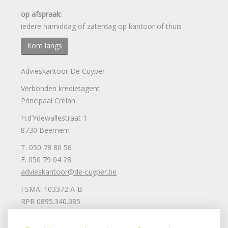
op afspraak:
iedere namiddag of zaterdag op kantoor of thuis
Kom langs
Advieskantoor De Cuyper
Verbonden kredietagent
Principaal Crelan
H.d’Ydewallestraat 1
8730 Beernem
T. 050 78 80 56
F. 050 79 04 28
advieskantoor@de-cuyper.be
FSMA: 103372 A-B
RPR 0895.340.385
Mail ons