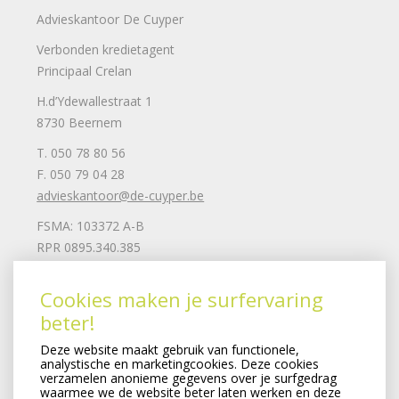
Advieskantoor De Cuyper
Verbonden kredietagent
Principaal Crelan
H.d’Ydewallestraat 1
8730 Beernem
T. 050 78 80 56
F. 050 79 04 28
advieskantoor@de-cuyper.be
FSMA: 103372 A-B
RPR 0895.340.385
Mail ons
Cookies maken je surfervaring
beter!
Juridische informatie
Deze website maakt gebruik van functionele,
Privacy clausule
analystische en marketingcookies. Deze cookies
Cookiebeleid
verzamelen anonieme gegevens over je surfgedrag
waarmee we de website beter laten werken en deze
Remuneratiebeleid