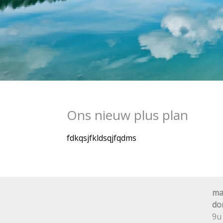
Ons nieuw plus plan
fdkqsjfkldsqjfqdms
ma
do
9u