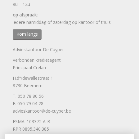
9u – 12u
op afspraak:
iedere namiddag of zaterdag op kantoor of thuis
Kom langs
Advieskantoor De Cuyper
Verbonden kredietagent
Principaal Crelan
H.d’Ydewallestraat 1
8730 Beernem
T. 050 78 80 56
F. 050 79 04 28
advieskantoor@de-cuyper.be
FSMA: 103372 A-B
RPR 0895.340.385