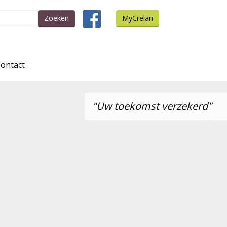
Zoeken
MyCrelan
ontact
"Uw toekomst verzekerd"