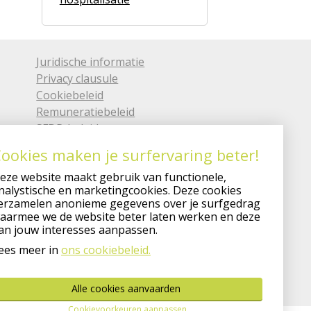
Juridische informatie
Privacy clausule
Cookiebeleid
Remuneratiebeleid
SFDR-beleid
Verzekeringsondernemingen
ookies maken je surfervaring beter!
Created by Insucommerce
eze website maakt gebruik van functionele,
nalystische en marketingcookies. Deze cookies
be
erzamelen anonieme gegevens over je surfgedrag
aarmee we de website beter laten werken en deze
an jouw interesses aanpassen.
ees meer in
ons cookiebeleid.
Alle cookies aanvaarden
Cookievoorkeuren aanpassen