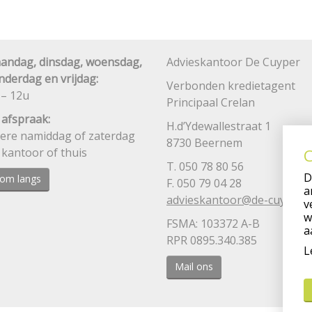
andag, dinsdag, woensdag,
Advieskantoor De Cuyper
nderdag en vrijdag:
Verbonden kredietagent
 – 12u
Principaal Crelan
 afspraak:
H.d’Ydewallestraat 1
dere namiddag of zaterdag
8730 Beernem
 kantoor of thuis
C
T. 050 78 80 56
D
om langs
F. 050 79 04 28
a
advieskantoor@de-cuyper.
v
w
FSMA: 103372 A-B
a
RPR 0895.340.385
L
Mail ons