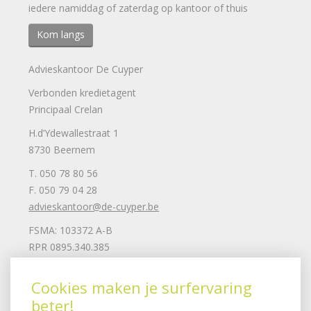
iedere namiddag of zaterdag op kantoor of thuis
Kom langs
Advieskantoor De Cuyper
Verbonden kredietagent
Principaal Crelan
H.d’Ydewallestraat 1
8730 Beernem
T. 050 78 80 56
F. 050 79 04 28
advieskantoor@de-cuyper.be
FSMA: 103372 A-B
RPR 0895.340.385
Mail ons
Cookies maken je surfervaring
beter!